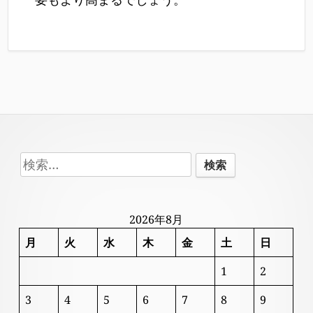
Footer
検
Content
索:
2026年8月
月
火
水
木
金
土
日
1
2
3
4
5
6
7
8
9